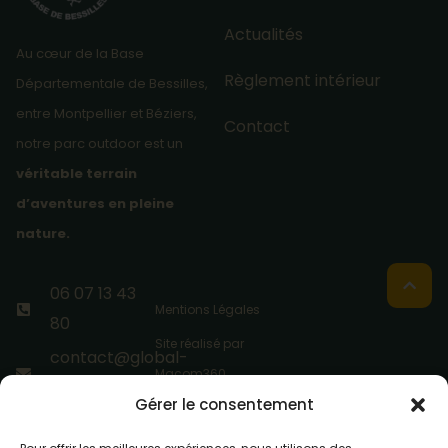
Actualités
Au cœur de la Base
Règlement intérieur
Départementale de Bessilles,
entre Montpellier et Béziers,
Contact
notre parc outdoor est un
véritable terrain
d’aventures en pleine
nature.
06 07 13 43
Mentions Légales
80
Site réalisé par
contact@global-
Macom360
aventure.com
Gérer le consentement
Base