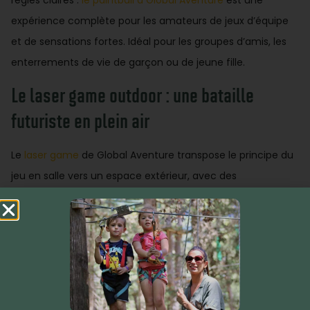
règles claires :
le paintball à Global Aventure
est une
expérience complète pour les amateurs de jeux d’équipe
et de sensations fortes. Idéal pour les groupes d’amis, les
enterrements de vie de garçon ou de jeune fille.
Le laser game outdoor : une bataille
futuriste en plein air
Le
laser game
de Global Aventure transpose le principe du
jeu en salle vers un espace extérieur, avec des
équipements modernes et des règles accessibles à tous.
Une activité inclusive, parfaite pour mélanger des publics
différents.
Le gellyball : l’alternative douce au
paintball