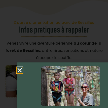
Course d'orientation au parc de Bessilles
Infos pratiques à rappeler
Venez vivre une aventure aérienne
au cœur de la
forêt de Bessilles
, entre rires, sensations et nature
à couper le souffle.