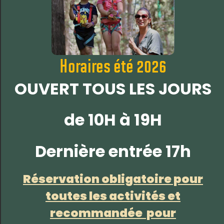
spécifiques
tout en
garantissant des
moments
conviviaux et
marquants.
Horaires été 2026
OUVERT TOUS LES JOURS
Demande de devis
personnalisé
de 10H à 19H
Services
Dernière entrée 17h
inclus
Encadrement
dans
professionnel
Réservation obligatoire pour
nos
par
nos
toutes les activités et
prestations
opérateurs
recommandée pour
:
formés