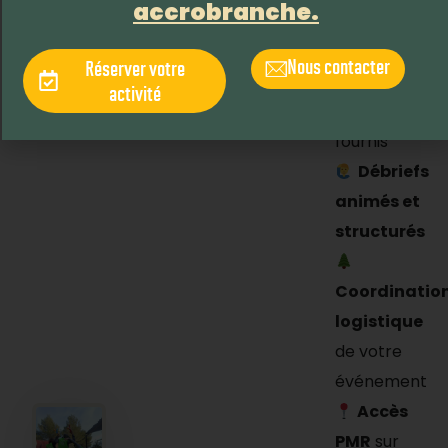
accrobranche.
Matériel
et
Nous contacter
Réserver votre
équipement
activité
de sécurité
fournis
Débriefs
animés et
structurés
Coordinatio
logistique
de votre
événement
Accès
PMR
sur