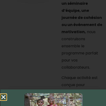
un séminaire
d’équipe, une
journée de cohésion
ou un événement de
motivation,
nous
construisons
ensemble le
programme parfait
pour vos
collaborateurs.
Chaque activité est
conçue pour
développer des
compétences