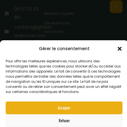
06 07 13 43
Mentions Légales
80
Site réalisé par
contact@global-
Macom360
aventure.com
Base
Gérer le consentement
Départementale
Pour offrir les meilleures expériences, nous utilisons des
de Bessilles,
technologies telles que les cookies pour stocker et/ou accéder aux
34530
informations des appareils. Le fait de consentir à ces technologies
nous permettra de traiter des données telles que le comportement
Montagnac
de navigation ou les ID uniques sur ce site. Le fait de ne pas
consentir ou de retirer son consentement peut avoir un effet négatif
sur certaines caractéristiques et fonctions.
Accepter
Réservation
Bon
& tarifs
cadeau
Refuser