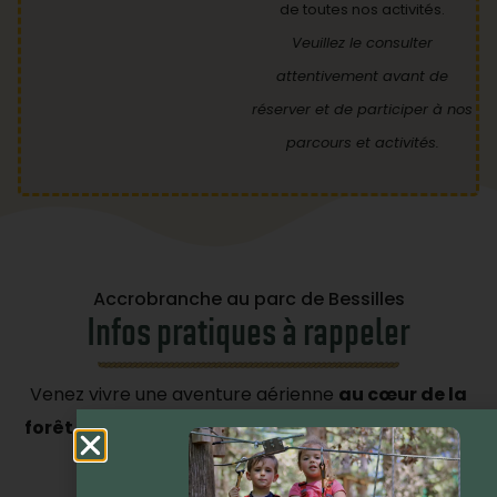
de toutes nos activités.
Veuillez le consulter
attentivement avant de
réserver et de participer à nos
parcours et activités.
Accrobranche au parc de Bessilles
Infos pratiques à rappeler
Venez vivre une aventure aérienne
au cœur de la
forêt de Bessilles
, entre rires, sensations et nature
à couper le souffle.