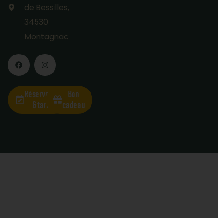
de Bessilles,
34530
Montagnac
Réservation
Bon
& tarifs
cadeau