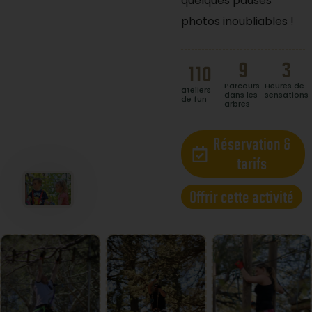
quelques pauses
photos inoubliables !
9
3
110
Parcours
Heures de
ateliers
dans les
sensations
de fun
arbres
Réservation &
tarifs
Offrir cette activité