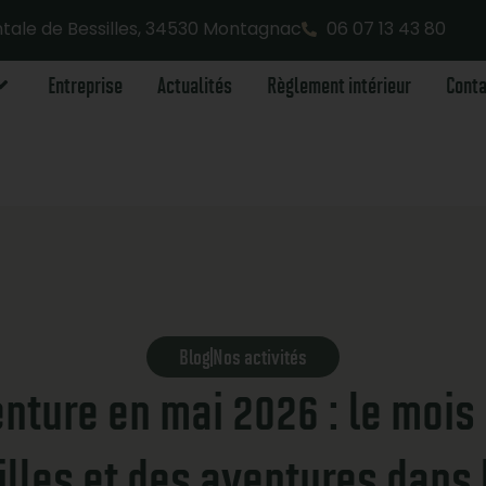
ale de Bessilles, 34530 Montagnac
06 07 13 43 80
Entreprise
Actualités
Règlement intérieur
Cont
Blog
Nos activités
nture en mai 2026 : le mois
lles et des aventures dans 