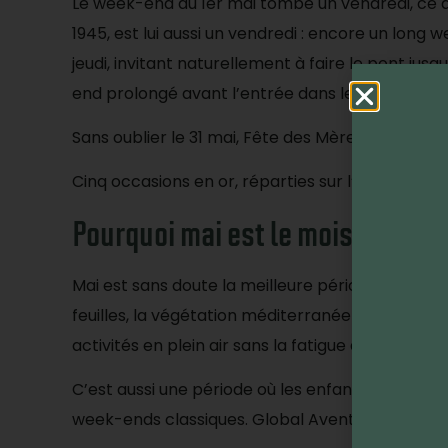
Le week-end du 1er mai tombe un vendredi, ce qui
1945, est lui aussi un vendredi : encore un long w
jeudi, invitant naturellement à faire le pont jus
end prolongé avant l’entrée dans le mois de juin
Sans oublier le 31 mai, Fête des Mères : une occa
Cinq occasions en or, réparties sur l’ensemble d
Pourquoi mai est le mois idéal p
Mai est sans doute la meilleure période de l’ann
feuilles, la végétation méditerranéenne est fr
activités en plein air sans la fatigue de la chaleur
C’est aussi une période où les enfants sont enco
week-ends classiques. Global Aventure coche tou