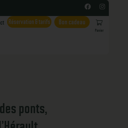
Réservation & tarifs
Bon cadeau
act
Panier
 des ponts,
l’Hérault