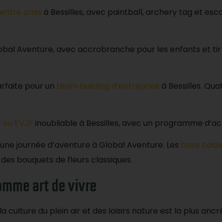
entre amis
à Bessilles, avec paintball, archery tag et es
lobal Aventure, avec accrobranche pour les enfants et tir 
arfaite pour un
team building d’entreprise
à Bessilles. Qua
 ou EVJF
inoubliable à Bessilles, avec un programme d’act
une journée d’aventure à Global Aventure. Les
bons cade
in des bouquets de fleurs classiques.
comme art de vivre
 culture du plein air et des loisirs nature est la plus anc