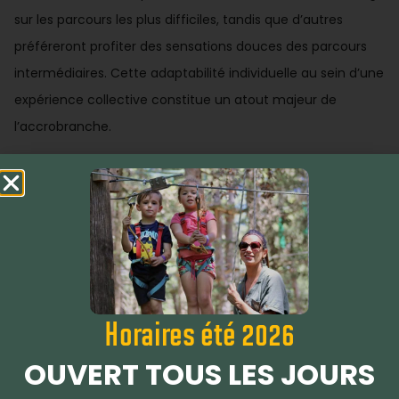
sur les parcours les plus difficiles, tandis que d’autres
préféreront profiter des sensations douces des parcours
intermédiaires. Cette adaptabilité individuelle au sein d’une
expérience collective constitue un atout majeur de
l’accrobranche.
Les moments d’encouragement sont particulièrement
précieux lors de cette activité. Voir un ami hésiter devant
un atelier difficile puis le franchir grâce aux
encouragements du groupe crée des moments
émotionnels forts qui marquent durablement. Ces
expériences partagées de vulnérabilité et de soutien
Horaires été 2026
approfondissent significativement les relations entre
participants.
OUVERT TOUS LES JOURS
Escape Game : intelligence collective en