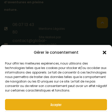
d’aventures en pleine
nature.
06 07 13 43
Mentions Légales
80
Site réalisé par
contact@global-
Macom360
aventure.com
Gérer le consentement
Base
Pour offrir les meilleures expériences, nous utilisons des
Départementale
technologies telles que les cookies pour stocker et/ou accéder aux
de Bessilles,
informations des appareils. Le fait de consentir à ces technologies
nous permettra de traiter des données telles que le comportement
34530
de navigation ou les ID uniques sur ce site. Le fait de ne pas
consentir ou de retirer son consentement peut avoir un effet négatif
Montagnac
sur certaines caractéristiques et fonctions.
Accepter