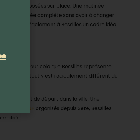
s activités proposées sur place. Une matinée
ur une journée complète sans avoir à changer
 trouveront également à Bessilles un cadre idéal
es
st justement pour cela que Bessilles représente
suspendus : tout y est radicalement différent du
ète.
elon le point de départ dans la ville. Une
es
EVG et EVJF
organisés depuis Sète, Bessilles
nnalisé.