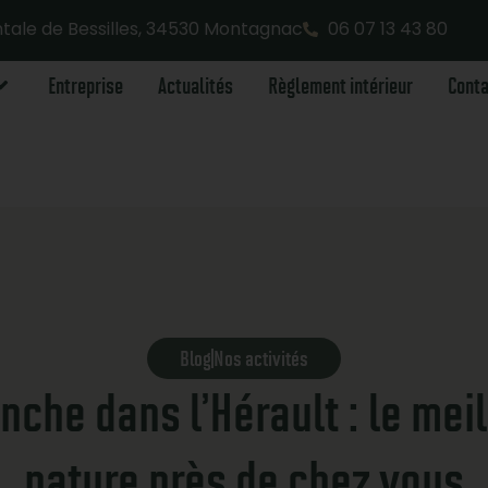
ale de Bessilles, 34530 Montagnac
06 07 13 43 80
Entreprise
Actualités
Règlement intérieur
Cont
Blog
Nos activités
nche dans l’Hérault : le meil
nature près de chez vous