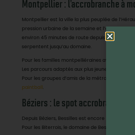
Montpellier : l’accrobranche à m
Montpellier est la ville la plus peuplée de l’Hér
pression urbaine de la semaine et l’envie de gr
environ 45 minutes de route depuis le centre de
serpentent jusqu’au domaine.
Pour les familles montpelliéraines avec enfants
Les parcours adaptés aux plus jeunes permetten
Pour les groupes d’amis de la métropole, Bessill
paintball
.
Béziers : le spot accrobranche à 
Depuis Béziers, Bessilles est encore plus proch
Pour les Biterrois, le domaine de Bessilles est v