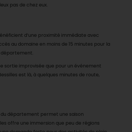
deux pas de chez eux.
bénéficient d’une proximité immédiate avec
 accès au domaine en moins de 15 minutes pour la
le département.
une sortie improvisée que pour un événement
essilles est là, à quelques minutes de route,
que du département permet une saison
les offre une immersion que peu de régions
rée une demande forte pour des activités de plein