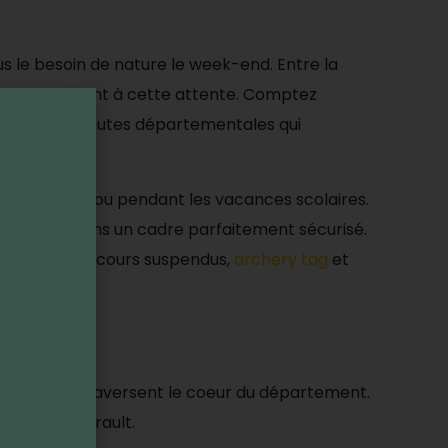
lus le besoin de nature le week-end. Entre la
ond parfaitement à cette attente. Comptez
lt, puis les routes départementales qui
 le week-end ou pendant les vacances scolaires.
 hauteur dans un cadre parfaitement sécurisé.
défis entre parcours suspendus,
archery tag
et
ndaires qui traversent le coeur du département.
he dans l’Hérault.