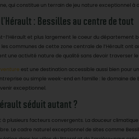
, qui constitue un terrain de jeu nature exceptionnel à 
l’Hérault : Bessilles au centre de tout
ont-l’Hérault et plus largement le coeur du département 
an : les communes de cette zone centrale de l’Hérault ont
nt une activité nature de qualité sans devoir traverser 
Aventure
est une destination accessible aussi bien pour 
d’entreprise ou simple week-end en famille : le domaine de B
venir exceptionnel.
érault séduit autant ?
nt à plusieurs facteurs convergents. La douceur climati
bre. Le cadre naturel exceptionnel de sites comme Bessil
pulation dans les villes du littoral et de l’arrière-pays c