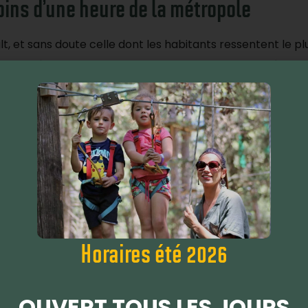
oins d’une heure de la métropole
ault, et sans doute celle dont les habitants ressentent le p
and air dès le vendredi soir, le domaine de Bessilles rép
 Montpellier, par l’A750 en direction de Clermont-l’Hérau
,
l’accrobranche à Global Aventure
est une sortie idéale
t aux enfants de vivre leur première grande aventure en
es est aussi la destination parfaite pour une journée de 
portée de route dans le Biterrois
Horaires été 2026
e. Comptez environ 30 minutes par l’A9 et les routes seco
éritablement la porte d’entrée naturelle vers l’accrobranc
OUVERT TOUS LES JOURS